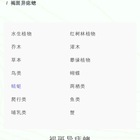
褐斑异痣蟌
水生植物
红树林植物
乔木
灌木
草本
攀缘植物
鸟类
蝴蝶
蜻蜓
两栖类
爬行类
鱼类
哺乳类
蟹
褐斑异痣蟌