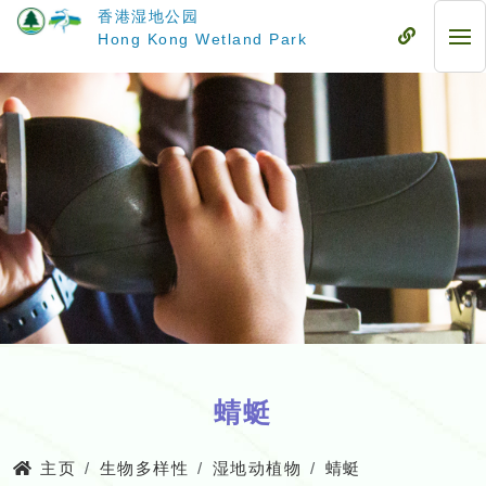
跳
香港湿地公园
至
流
Hong Kong Wetland Park
流
主
动
动
要
式
式
内
目
目
容
录
录
蜻蜓
主页
生物多样性
湿地动植物
蜻蜓