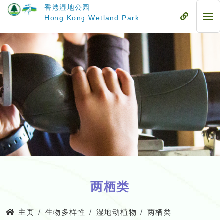
跳
香港湿地公园
至
流
Hong Kong Wetland Park
流
主
动
动
要
式
式
内
目
目
容
录
录
两栖类
主页
生物多样性
湿地动植物
两栖类