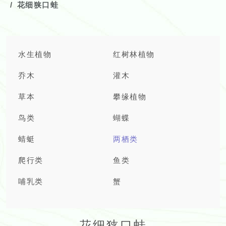
花细狭口蛙
水生植物
红树林植物
乔木
灌木
草本
攀缘植物
鸟类
蝴蝶
蜻蜓
两栖类
爬行类
鱼类
哺乳类
蟹
花细狭口蛙