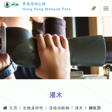
跳
香港湿地公园
至
流
Hong Kong Wetland Park
流
主
动
动
要
式
式
内
目
目
容
录
录
灌木
主页
生物多样性
湿地动植物
灌木
鲫鱼胆