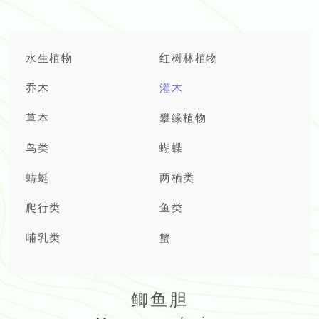
水生植物
红树林植物
乔木
灌木
草本
攀缘植物
鸟类
蝴蝶
蜻蜓
两栖类
爬行类
鱼类
哺乳类
蟹
鲫鱼胆