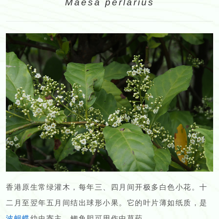
Maesa perlarius
香港原生常绿灌木，每年三、四月间开极多白色小花。十
二月至翌年五月间结出球形小果。它的叶片薄如纸质，是
波蚬蝶
幼虫寄主。鲫鱼胆可用作中草药。