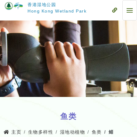
跳
香港湿地公园
至
流
Hong Kong Wetland Park
流
主
动
动
要
式
式
内
目
目
容
录
录
鱼类
主页
生物多样性
湿地动植物
鱼类
鲻