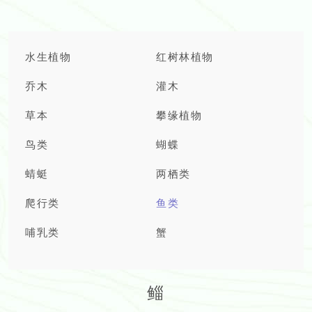
水生植物
红树林植物
乔木
灌木
草本
攀缘植物
鸟类
蝴蝶
蜻蜓
两栖类
爬行类
鱼类
哺乳类
蟹
鲻