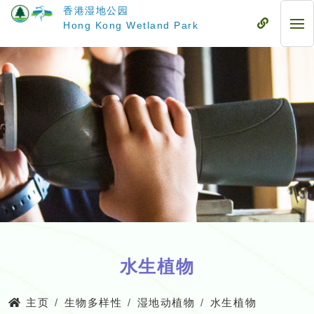
跳
香港湿地公园
至
流
Hong Kong Wetland Park
流
主
动
动
要
式
式
内
目
目
容
录
录
水生植物
主页
生物多样性
湿地动植物
水生植物