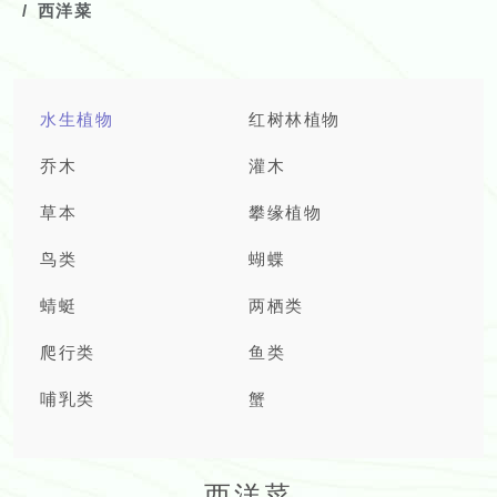
西洋菜
水生植物
红树林植物
乔木
灌木
草本
攀缘植物
鸟类
蝴蝶
蜻蜓
两栖类
爬行类
鱼类
哺乳类
蟹
西洋菜