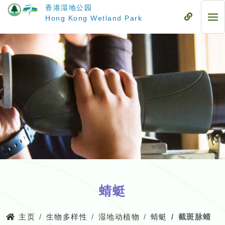
跳
香港湿地公园
至
流
Hong Kong Wetland Park
流
主
动
动
要
式
式
内
目
目
容
录
录
蜻蜓
主页
生物多样性
湿地动植物
蜻蜓
截斑脉蜻