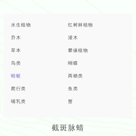
水生植物
红树林植物
乔木
灌木
草本
攀缘植物
鸟类
蝴蝶
蜻蜓
两栖类
爬行类
鱼类
哺乳类
蟹
截斑脉蜻