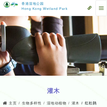
跳
香港湿地公园
至
流
Hong Kong Wetland Park
流
主
动
动
要
式
式
内
目
目
容
录
录
灌木
主页
生物多样性
湿地动植物
灌木
红杜鹃