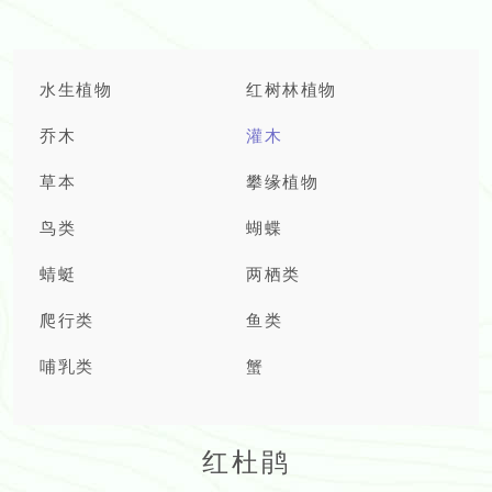
水生植物
红树林植物
乔木
灌木
草本
攀缘植物
鸟类
蝴蝶
蜻蜓
两栖类
爬行类
鱼类
哺乳类
蟹
红杜鹃