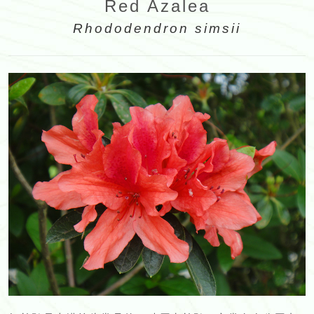
Red Azalea
Rhododendron simsii