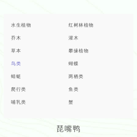
水生植物
红树林植物
乔木
灌木
草本
攀缘植物
鸟类
蝴蝶
蜻蜓
两栖类
爬行类
鱼类
哺乳类
蟹
琵嘴鸭