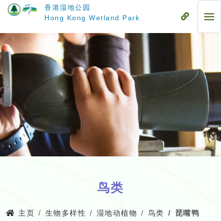
跳
香港湿地公园
至
流
Hong Kong Wetland Park
流
主
动
动
要
式
式
内
目
目
容
录
录
鸟类
主页
生物多样性
湿地动植物
鸟类
琵嘴鸭