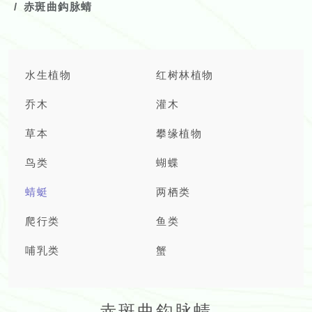
赤斑曲鈎脉蜻
水生植物
红树林植物
乔木
灌木
草本
攀缘植物
鸟类
蝴蝶
蜻蜓
两栖类
爬行类
鱼类
哺乳类
蟹
赤斑曲鈎脉蜻