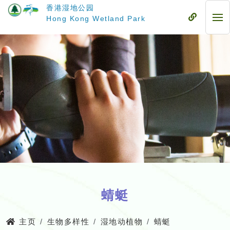
跳
香港湿地公园
至
流
Hong Kong Wetland Park
流
主
动
动
要
式
式
内
目
目
容
录
录
蜻蜓
主页
生物多样性
湿地动植物
蜻蜓