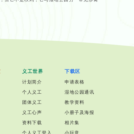
室
义工世界
下载区
计划简介
申请表格
个人义工
湿地公园通讯
团体义工
教学资料
义工心声
小册子及海报
资料下载
相片集
个人义工登入
小玩意