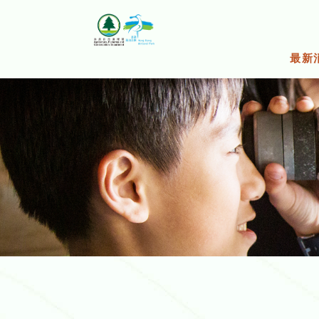
跳
至
主
要
最新
内
容