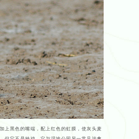
加上黑色的嘴端，配上红色的虹膜，使灰头麦
，但它不是秧鸡，它与湿地公园另一常见涉禽