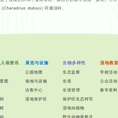
 (
Charadrius dubius
) 同属鴴科。
及入场资讯
展览与设施
生物多样性
湿地教
公园地图
生态监察
学校活动
置图
场地与设施
生境
公众活动
访客中心
生境管理
教学资料
间
湿地保护区
保护区生态特写
程
湿地动植物
动
野生动物观察月