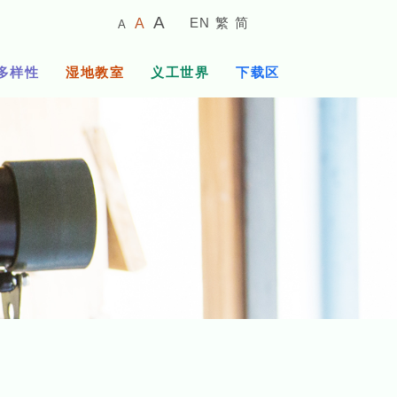
较
预
较
A
EN
繁
简
A
A
小
设
大
的
字
字
的
多样性
湿地教室
义工世界
下载区
体
体
字
大
体
小