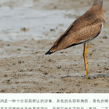
麦鸡是一种十分容易辨认的涉禽。灰色的头部和胸部，黄色的嘴
栖息于泥滩的水鸟中显得突出。虽然它的名字包括「麦鸡」二字