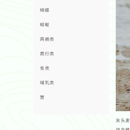
蝴蝶
蜻蜓
两栖类
爬行类
鱼类
哺乳类
蟹
灰头
鸡在