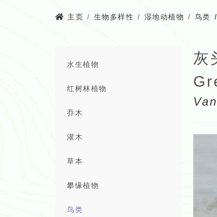
主页
生物多样性
湿地动植物
鸟类
灰
水生植物
Gr
红树林植物
Van
乔木
灌木
草本
攀缘植物
鸟类