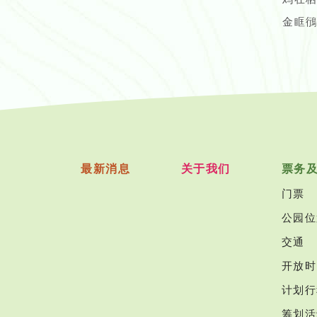
金眶鴴
最新消息
关于我们
票务
门票
公园位
交通
开放时
计划行
筹划活