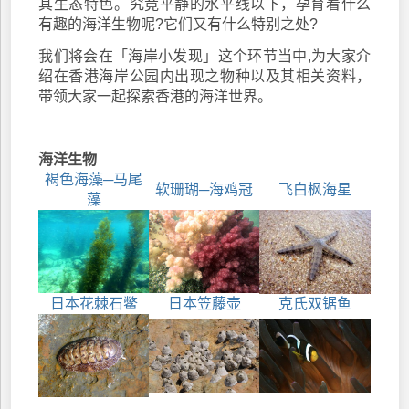
其生态特色。究竟平静的水平线以下，孕育着什么
有趣的海洋生物呢?它们又有什么特别之处?
我们将会在「海岸小发现」这个环节当中,为大家介
绍在香港海岸公园内出现之物种以及其相关资料，
带领大家一起探索香港的海洋世界。
海洋生物
褐色海藻─马尾
软珊瑚─海鸡冠
飞白枫海星
藻
日本花棘石鳖
日本笠藤壶
克氏双锯鱼