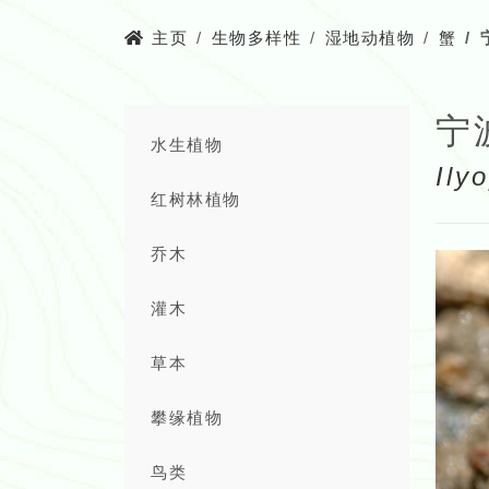
主页
生物多样性
湿地动植物
蟹
宁
水生植物
Ily
红树林植物
乔木
灌木
草本
攀缘植物
鸟类