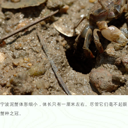
的宁波泥蟹体形细小，体长只有一厘米左右。尽管它们毫不起眼
类蟹种之冠。