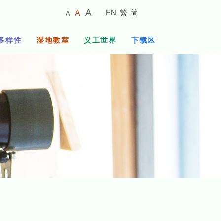
较
预
较
A
EN
繁
简
A
A
小
设
大
的
字
字
的
多样性
湿地教室
义工世界
下载区
体
体
字
大
体
小