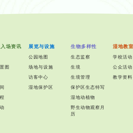
及入场资讯
展览与设施
生物多样性
湿地教
公园地图
生态监察
学校活动
置图
场地与设施
生境
公众活动
访客中心
生境管理
教学资料
间
湿地保护区
保护区生态特写
程
湿地动植物
动
野生动物观察月
历