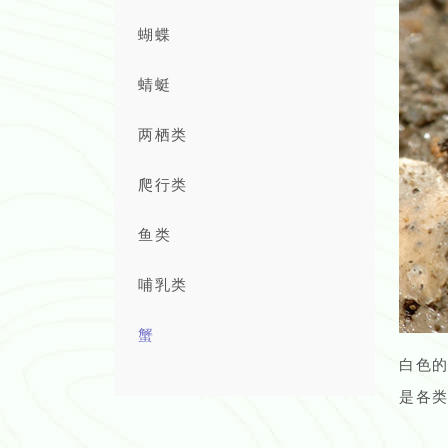
蝴蝶
蜻蜓
两栖类
爬行类
鱼类
哺乳类
蟹
白色
是各