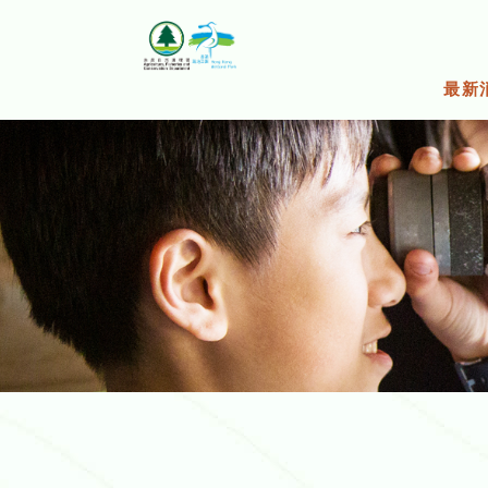
跳
至
主
要
最新
内
容