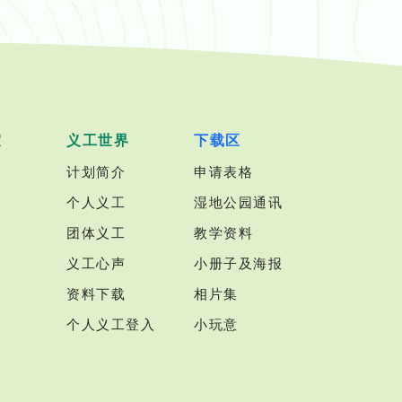
室
义工世界
下载区
计划简介
申请表格
个人义工
湿地公园通讯
团体义工
教学资料
义工心声
小册子及海报
资料下载
相片集
个人义工登入
小玩意