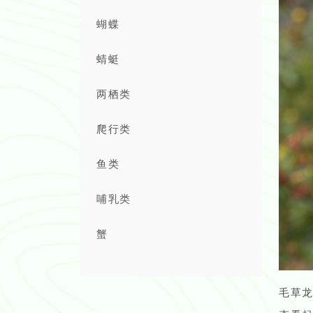
蝴蝶
蜻蜓
两栖类
爬行类
鱼类
哺乳类
蟹
毛草