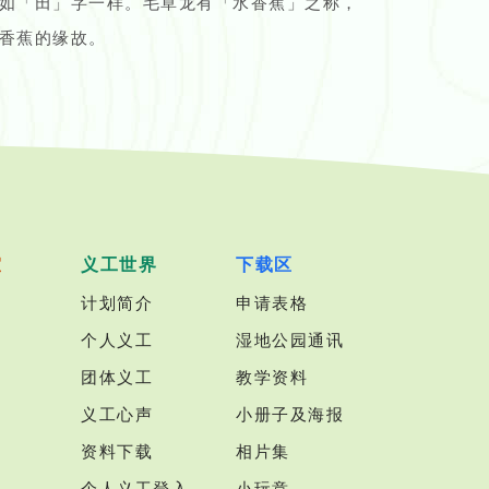
如「田」字一样。毛草龙有「水香蕉」之称，
香蕉的缘故。
室
义工世界
下载区
计划简介
申请表格
个人义工
湿地公园通讯
团体义工
教学资料
义工心声
小册子及海报
资料下载
相片集
个人义工登入
小玩意