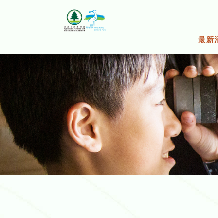
跳
至
主
要
最新
内
容