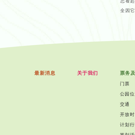
态看
全因
最新消息
关于我们
票务
门票
公园位
交通
开放时
计划行
筹划活