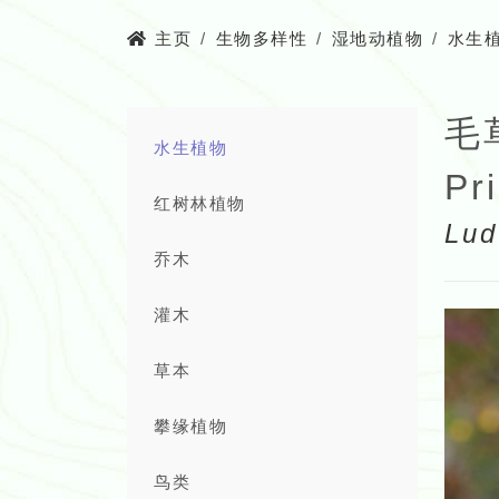
主页
生物多样性
湿地动植物
水生
毛
水生植物
Pr
红树林植物
Lud
乔木
灌木
草本
攀缘植物
鸟类