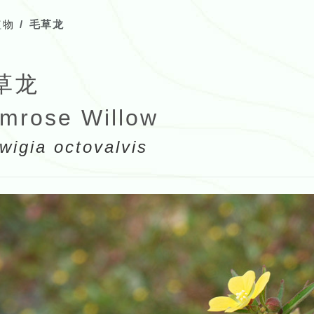
植物
毛草龙
草龙
imrose Willow
wigia octovalvis