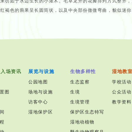
起来彷如于水边生长的小灌木。毛草龙开的花瓣排列方式整齐，
它红褐色的蒴果呈长圆筒状，以及中央部份微微弯曲，貌似迷你
及入场资讯
展览与设施
生物多样性
湿地教
公园地图
生态监察
学校活动
置图
场地与设施
生境
公众活动
访客中心
生境管理
教学资料
间
湿地保护区
保护区生态特写
程
湿地动植物
动
野生动物观察月