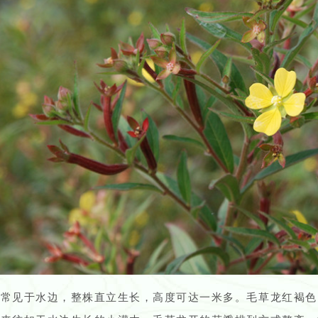
龙常见于水边，整株直立生长，高度可达一米多。毛草龙红褐色