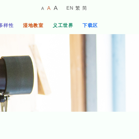
较
预
较
A
EN
繁
简
A
A
小
设
大
的
字
字
的
多样性
湿地教室
义工世界
下载区
体
体
字
大
体
小