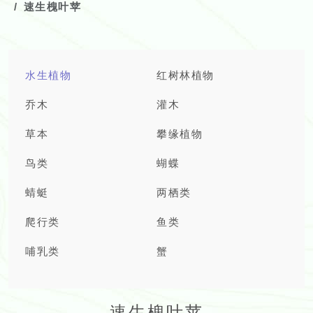
速生槐叶苹
水生植物
红树林植物
乔木
灌木
草本
攀缘植物
鸟类
蝴蝶
蜻蜓
两栖类
爬行类
鱼类
哺乳类
蟹
速生槐叶苹