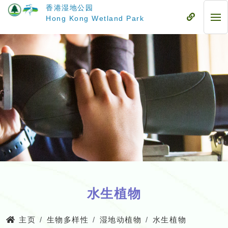
跳
香港湿地公园
至
流
Hong Kong Wetland Park
流
主
动
动
要
式
式
内
目
目
容
录
录
水生植物
主页
生物多样性
湿地动植物
水生植物