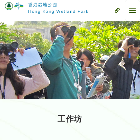
跳
香港湿地公园
至
流
Hong Kong Wetland Park
流
主
动
动
要
式
式
内
目
目
容
录
录
工作坊