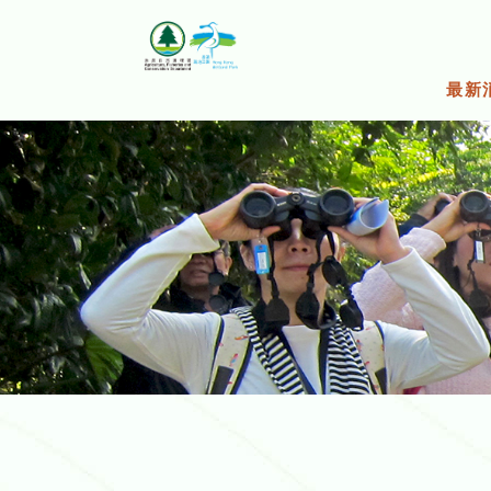
跳
至
主
要
最新
内
容