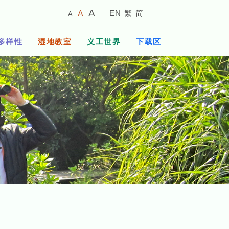
较
预
较
A
EN
繁
简
A
A
小
设
大
的
字
字
的
多样性
湿地教室
义工世界
下载区
体
体
字
大
体
小