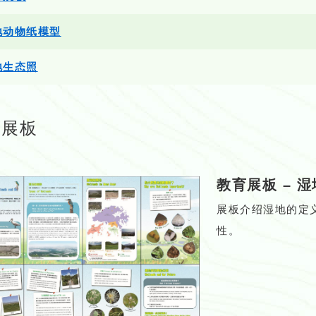
地动物纸模型
地生态照
育展板
教育展板
–
湿
展板介绍湿地的定
性。