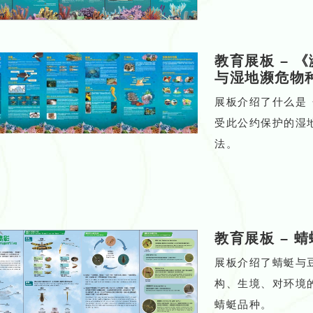
教育展板
–
《
与湿地濒危物
展板介绍了什么是
受此公约保护的湿
法。
教育展板
–
蜻
展板介绍了蜻蜓与
构、生境、对环境
蜻蜓品种。