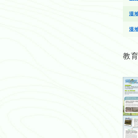
湿
湿
教