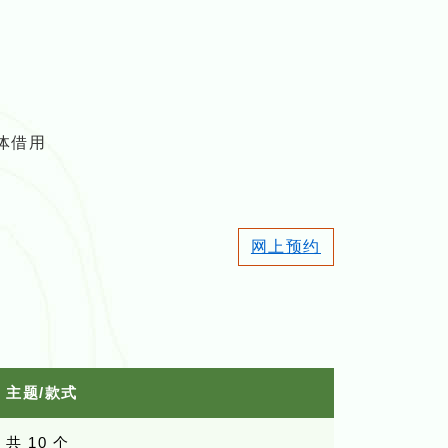
体借用
网上预约
主题/款式
共 10 个