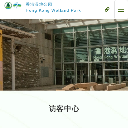
跳
香港湿地公园
至
流
Hong Kong Wetland Park
流
主
动
动
要
式
式
内
目
目
容
录
录
访客中心