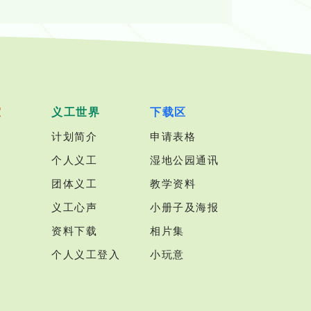
室
义工世界
下载区
计划简介
申请表格
个人义工
湿地公园通讯
团体义工
教学资料
义工心声
小册子及海报
资料下载
相片集
个人义工登入
小玩意