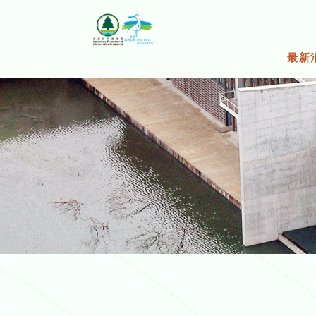
跳
至
主
要
最新
内
容