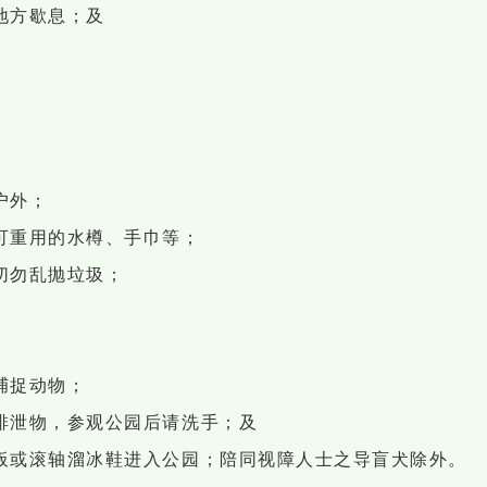
地方歇息；及
户外；
可重用的水樽、手巾等；
切勿乱抛垃圾；
捕捉动物；
排泄物，参观公园后请洗手；及
板或滚轴溜冰鞋进入公园；陪同视障人士之导盲犬除外。