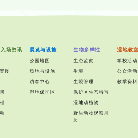
及入场资讯
展览与设施
生物多样性
湿地教
公园地图
生态监察
学校活动
置图
场地与设施
生境
公众活动
访客中心
生境管理
教学资料
间
湿地保护区
保护区生态特写
程
湿地动植物
动
野生动物观察月
历