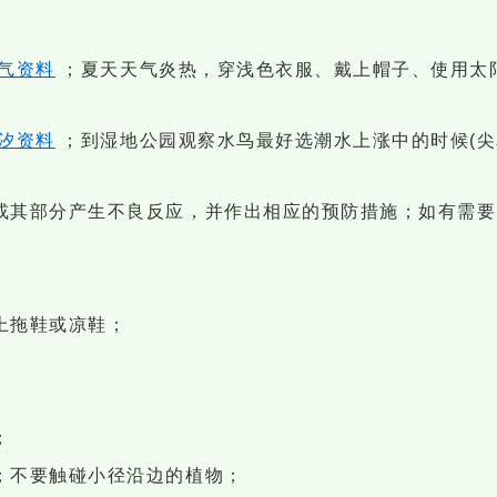
气资料
；夏天天气炎热，穿浅色衣服、戴上帽子、使用太
汐资料
；到湿地公园观察水鸟最好选潮水上涨中的时候(尖鼻
或其部分产生不良反应，并作出相应的预防措施；如有需要
上拖鞋或凉鞋；
；
；不要触碰小径沿边的植物；