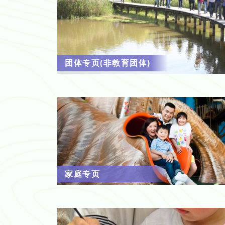
团体专页(非教育团体)
家庭专页