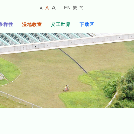
较
预
较
A
EN
繁
简
A
A
小
设
大
的
字
字
的
多样性
湿地教室
义工世界
下载区
体
体
字
大
体
小