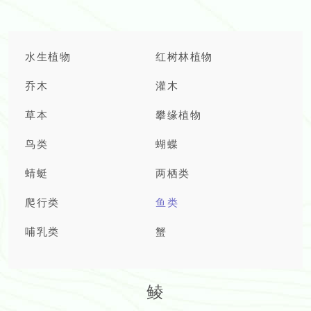
水生植物
红树林植物
乔木
灌木
草本
攀缘植物
鸟类
蝴蝶
蜻蜓
两栖类
爬行类
鱼类
哺乳类
蟹
鲮