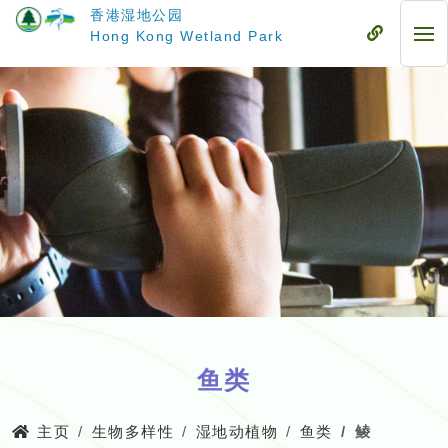
跳
香港湿地公园
至
流
Hong Kong Wetland Park
流
主
动
动
要
式
式
内
目
目
容
录
录
鱼类
主页
生物多样性
湿地动植物
鱼类
鲮