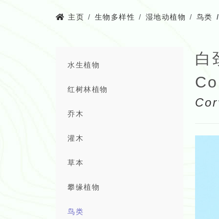
主页
生物多样性
湿地动植物
鸟类
白
水生植物
Co
红树林植物
Cor
乔木
灌木
草本
攀缘植物
鸟类