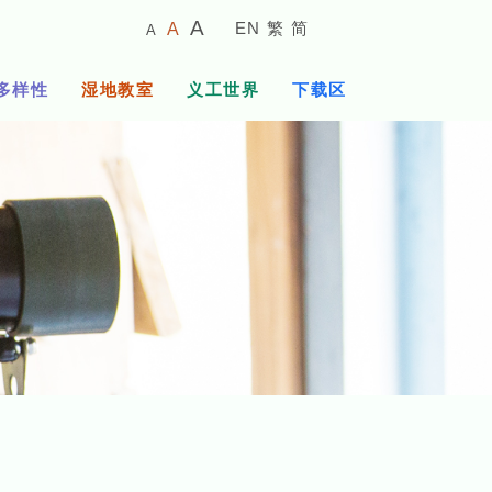
较
预
较
A
EN
繁
简
A
A
小
设
大
的
字
字
的
多样性
湿地教室
义工世界
下载区
体
体
字
大
体
小