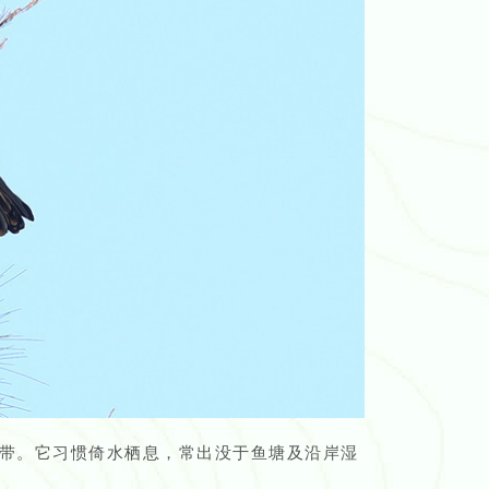
带。它习惯倚水栖息，常出没于鱼塘及沿岸湿