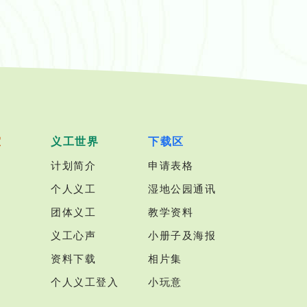
室
义工世界
下载区
计划简介
申请表格
个人义工
湿地公园通讯
团体义工
教学资料
义工心声
小册子及海报
资料下载
相片集
个人义工登入
小玩意