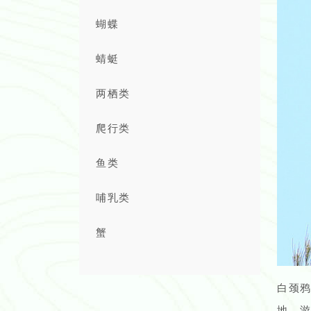
蝴蝶
蜻蜓
两栖类
爬行类
鱼类
哺乳类
蟹
白颈
地。