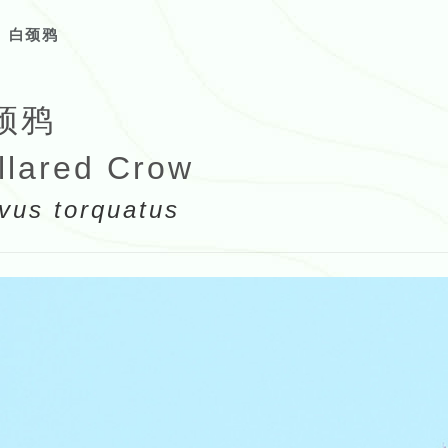
白颈鸦
颈鸦
llared Crow
vus torquatus