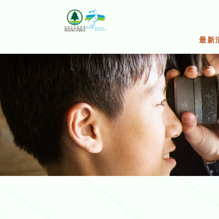
跳
至
主
要
最新
内
容