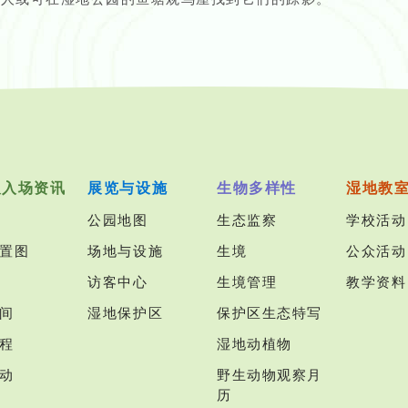
及入场资讯
展览与设施
生物多样性
湿地教
公园地图
生态监察
学校活动
置图
场地与设施
生境
公众活动
访客中心
生境管理
教学资料
间
湿地保护区
保护区生态特写
程
湿地动植物
动
野生动物观察月
历