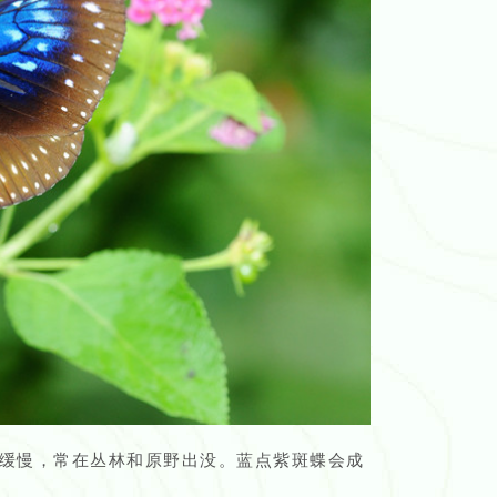
缓慢，常在丛林和原野出没。蓝点紫斑蝶会成