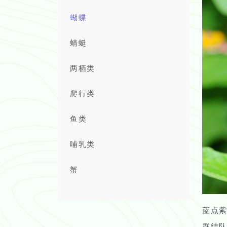
蝴蝶
蜻蜓
两栖类
爬行类
鱼类
哺乳类
蟹
蓝点
群结