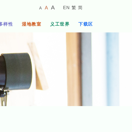
较
预
较
A
EN
繁
简
A
A
小
设
大
的
字
字
的
多样性
湿地教室
义工世界
下载区
体
体
字
大
体
小