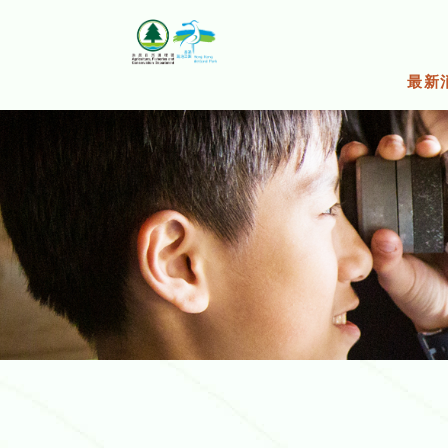
跳
至
主
要
最新
内
容