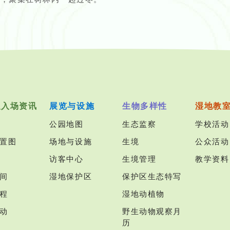
及入场资讯
展览与设施
生物多样性
湿地教
公园地图
生态监察
学校活动
置图
场地与设施
生境
公众活动
访客中心
生境管理
教学资料
间
湿地保护区
保护区生态特写
程
湿地动植物
动
野生动物观察月
历