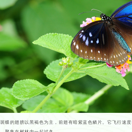
紫斑蝶的翅膀以黑褐色为主，前翅有暗紫蓝色鳞片。它飞行速度
队，聚集在树林内一起过冬。