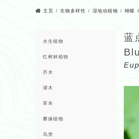
主页
生物多样性
湿地动植物
蝴蝶
蓝
水生植物
Bl
红树林植物
Eup
乔木
灌木
草本
攀缘植物
鸟类