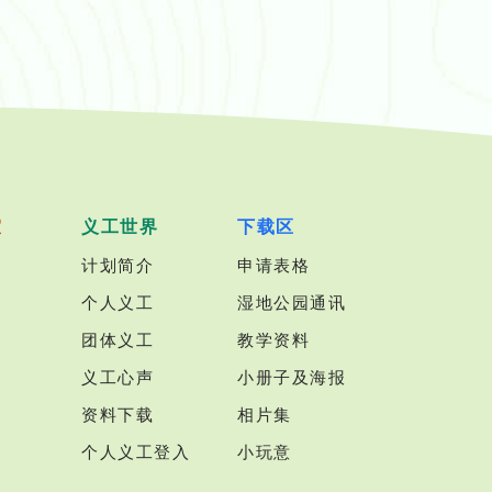
室
义工世界
下载区
计划简介
申请表格
个人义工
湿地公园通讯
团体义工
教学资料
义工心声
小册子及海报
资料下载
相片集
个人义工登入
小玩意