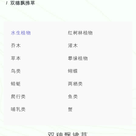
双穗飘拂草
水生植物
红树林植物
乔木
灌木
草本
攀缘植物
鸟类
蝴蝶
蜻蜓
两栖类
爬行类
鱼类
哺乳类
蟹
双穗飘拂草