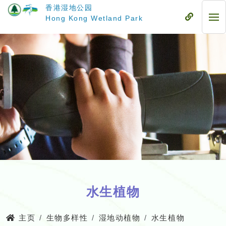
跳
香港湿地公园
至
流
Hong Kong Wetland Park
流
主
动
动
要
式
式
内
目
目
容
录
录
水生植物
主页
生物多样性
湿地动植物
水生植物