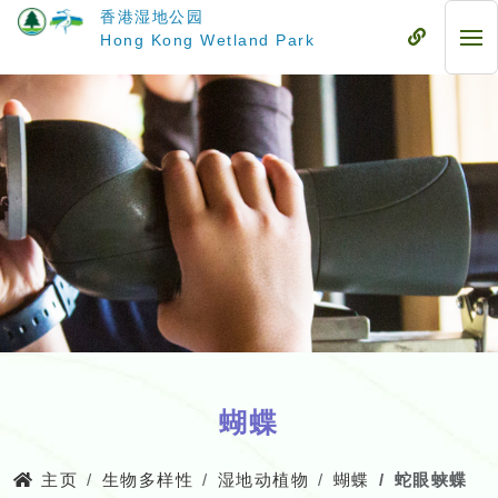
跳
香港湿地公园
至
流
Hong Kong Wetland Park
流
主
动
动
要
式
式
内
目
目
容
录
录
蝴蝶
主页
生物多样性
湿地动植物
蝴蝶
蛇眼蛱蝶