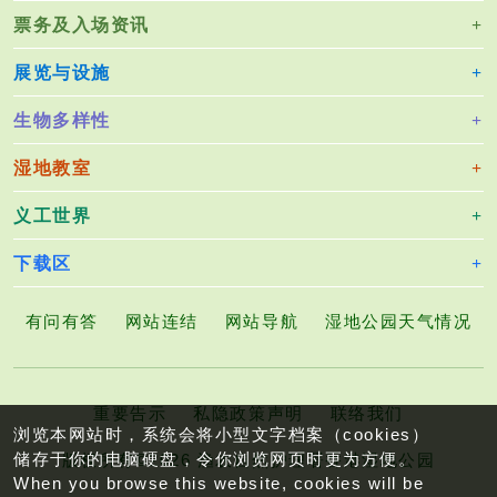
票务及入场资讯
展览与设施
生物多样性
湿地教室
义工世界
下载区
有问有答
网站连结
网站导航
湿地公园天气情况
重要告示
私隐政策声明
联络我们
浏览本网站时，系统会将小型文字档案（cookies）
储存于你的电脑硬盘，令你浏览网页时更为方便。
版权所有©2026 渔农自然护理署香港湿地公园
When you browse this website, cookies will be