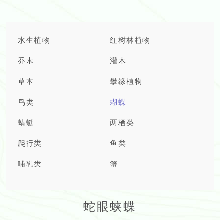
水生植物
红树林植物
乔木
灌木
草本
攀缘植物
鸟类
蝴蝶
蜻蜓
两栖类
爬行类
鱼类
哺乳类
蟹
蛇眼蛱蝶