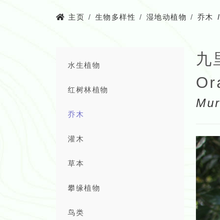
主页
生物多样性
湿地动植物
乔木
九
水生植物
Or
红树林植物
Mur
乔木
灌木
草本
攀缘植物
鸟类