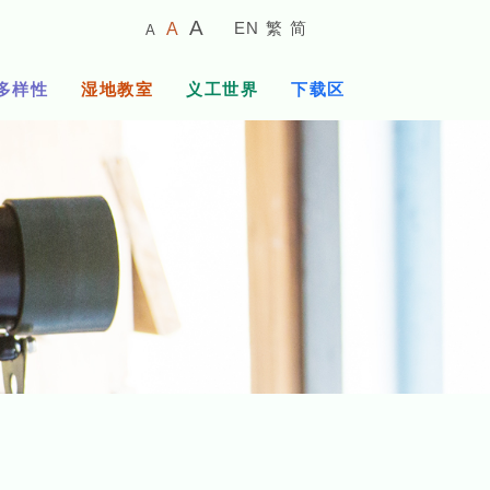
较
预
较
A
EN
繁
简
A
A
小
设
大
的
字
字
的
多样性
湿地教室
义工世界
下载区
体
体
字
大
体
小