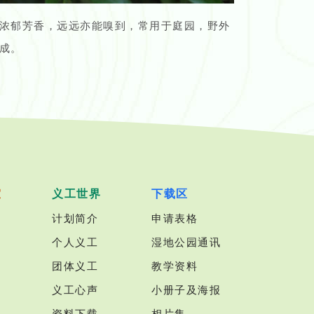
浓郁芳香，远远亦能嗅到，常用于庭园，野外
成。
室
义工世界
下载区
计划简介
申请表格
个人义工
湿地公园通讯
团体义工
教学资料
义工心声
小册子及海报
资料下载
相片集