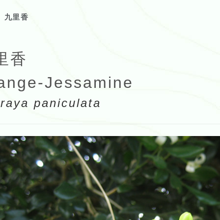
九里香
里香
ange-Jessamine
raya paniculata