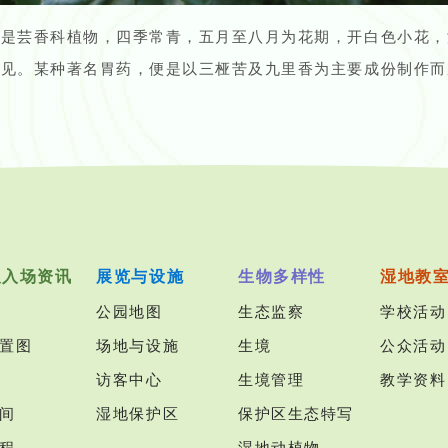
香是芸香科植物，四季常青，五月至八月为花期，开白色小花，
少见。某种著名胃药，便是以三桠苦及九里香为主要成份制作而
及入场资讯
展览与设施
生物多样性
湿地教
公园地图
生态监察
学校活动
置图
场地与设施
生境
公众活动
访客中心
生境管理
教学资料
间
湿地保护区
保护区生态特写
程
湿地动植物