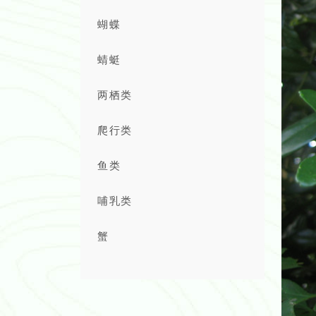
蝴蝶
蜻蜓
两栖类
爬行类
鱼类
哺乳类
蟹