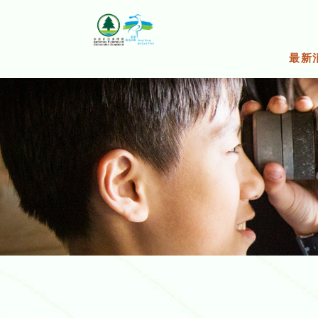
跳
至
主
要
最新
内
容