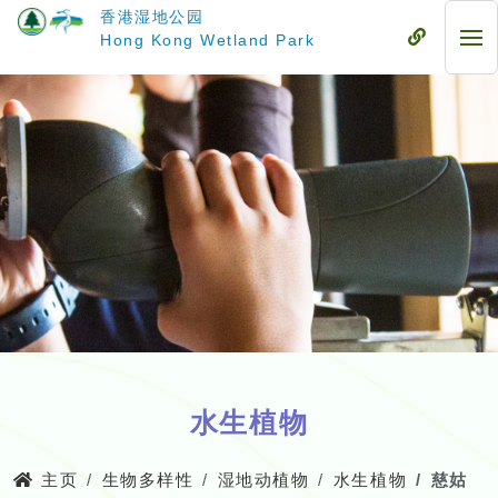
跳
香港湿地公园
至
流
Hong Kong Wetland Park
流
主
动
动
要
式
式
内
目
目
容
录
录
水生植物
主页
生物多样性
湿地动植物
水生植物
慈姑