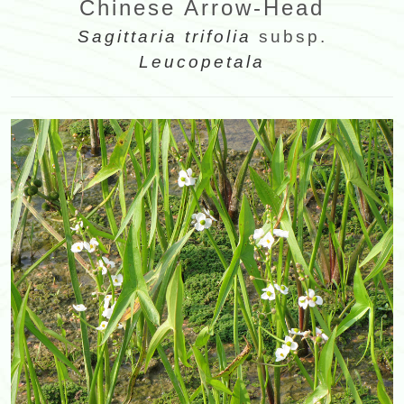
Chinese Arrow-Head
Sagittaria trifolia
subsp.
Leucopetala