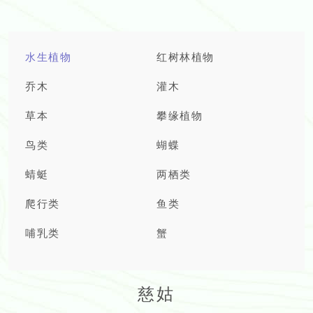
水生植物
红树林植物
乔木
灌木
草本
攀缘植物
鸟类
蝴蝶
蜻蜓
两栖类
爬行类
鱼类
哺乳类
蟹
慈姑