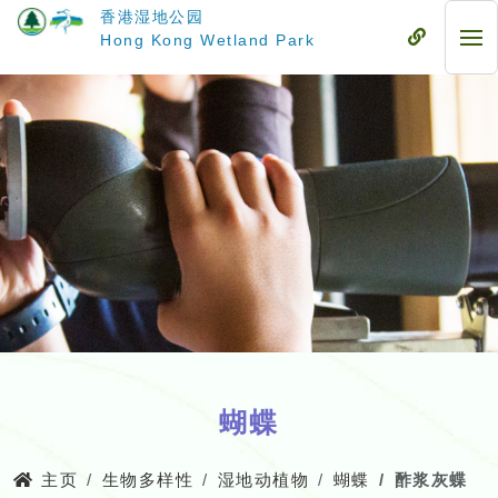
跳
香港湿地公园
至
流
Hong Kong Wetland Park
流
主
动
动
要
式
式
内
目
目
容
录
录
蝴蝶
主页
生物多样性
湿地动植物
蝴蝶
酢浆灰蝶