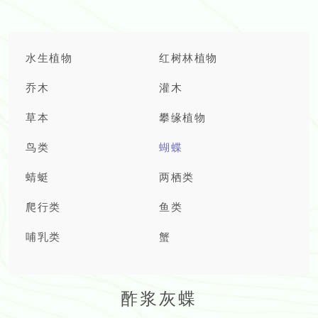
水生植物
红树林植物
乔木
灌木
草本
攀缘植物
鸟类
蝴蝶
蜻蜓
两栖类
爬行类
鱼类
哺乳类
蟹
酢浆灰蝶