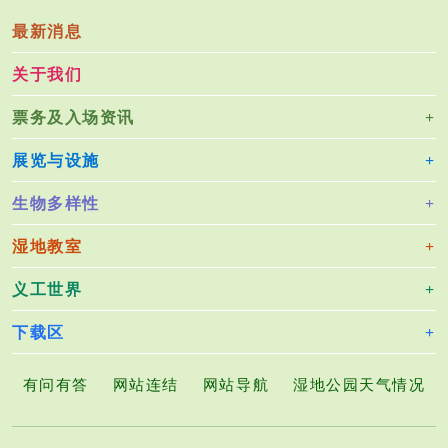
些
来
出
出
出
期
才
才
的
的
特
说
没
没
没
最新消息
间
能
能
物
物
定
相
的
的
的
出
碰
碰
种。
种
期
对
物
物
物
关于我们
没
上
上
间
容
种。
种。
种
的
的
的
出
易
票务及入场资讯
物
物
物
没
看
种。
种。
种
的
见
展览与设施
物
的
种。
物
生物多样性
种
湿地教室
义工世界
下载区
有问有答
网站连结
网站导航
湿地公园天气情况