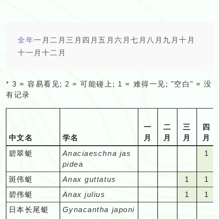
全年
一月
二月
三月
四月
五月
六月
七月
八月
九月
十月
十一月
十二月
* 3 = 容易看见; 2 = 可能碰上; 1 = 难得一见; "空白" = 没
有记录
一
二
三
四
中文名
学名
月
月
月
月
"空
"空
"空
1
碧翠蜓
Anaciaeschna jas
1
白"
白"
白"
=
pidea
=
=
=
难
"空
"空
1
1
斑伟蜓
Anax guttatus
1
1
在
在
在
得
白"
白"
=
=
"空
"空
1
1
碧伟蜓
Anax julius
1
1
该
该
该
一
=
=
难
难
白"
白"
=
=
月
月
月
见
"空
"空
"空
"空
日本长尾蜓
Gynacantha japoni
在
在
得
得
=
=
难
难
份
份
份
很