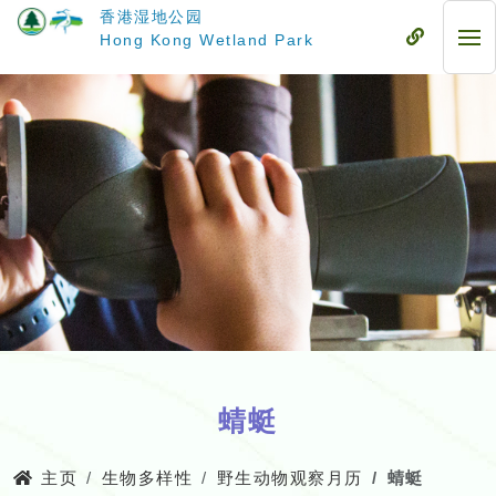
跳
香港湿地公园
至
流
Hong Kong Wetland Park
流
主
动
动
要
式
式
内
目
目
容
录
录
蜻蜓
主页
生物多样性
野生动物观察月历
蜻蜓