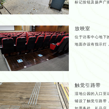
标记按钮及扬声广
放映室
位于访客中心地下
地面亦设有指示灯
触觉引路带
湿地公园的入口至
铺设了触觉引路带
如票务处、礼品店