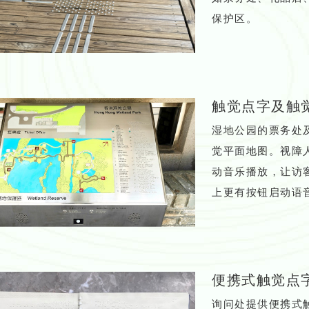
保护区。
触觉点字及触
湿地公园的票务处
觉平面地图。视障
动音乐播放，让访
上更有按钮启动语
便携式触觉点
询问处提供便携式