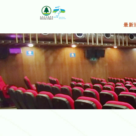
跳
至
主
要
最新
内
容