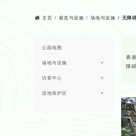
主页
展览与设施
场地与设施
无障
公园地图
香
场地与设施
˅
障
访客中心
˅
湿地保护区
˅