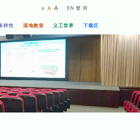
较
预
较
A
EN
繁
简
A
A
小
设
大
的
字
字
的
多样性
湿地教室
义工世界
下载区
体
体
字
大
体
小