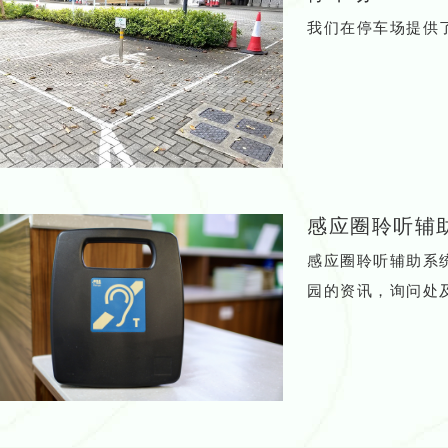
我们在停车场提供
感应圈聆听辅
感应圈聆听辅助系
园的资讯，询问处