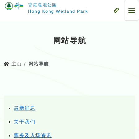
跳
香港湿地公园
至
流
Hong Kong Wetland Park
流
主
动
动
要
式
式
内
目
目
容
录
网站导航
录
主页
网站导航
最新消息
关于我们
票务及入场资讯