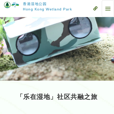
跳
香港湿地公园
至
流
Hong Kong Wetland Park
流
主
动
动
要
式
式
内
目
目
容
录
录
「乐在湿地」社区共融之旅