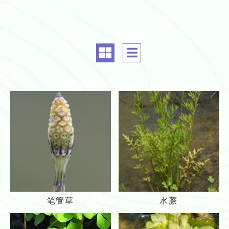
c
c
o
o
m
m
m
m
o
o
n.
n.
a
a
l
l
i
i
g
g
n
n
m
m
笔
水
e
e
笔管草
水蕨
管
蕨
n
n
草
t
t