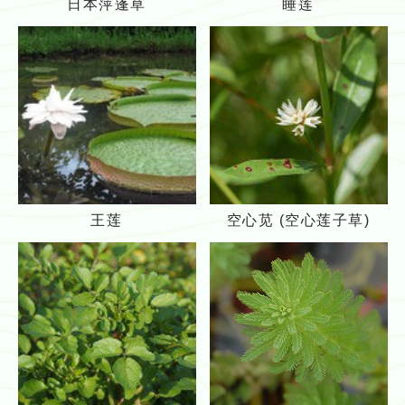
日本萍蓬草
睡莲
本
莲
萍
蓬
草
王
空
王莲
空心苋 (空心莲子草)
莲
心
苋
(空
心
莲
子
草)