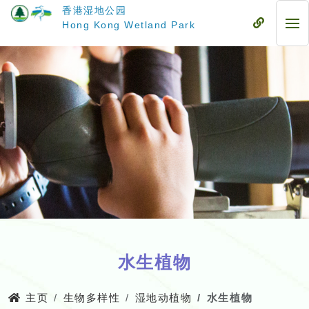
跳
香港湿地公园
至
流
Hong Kong Wetland Park
流
主
动
动
要
式
式
内
目
目
容
录
录
水生植物
主页
生物多样性
湿地动植物
水生植物