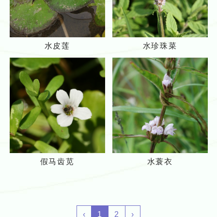
水
水
水皮莲
水珍珠菜
皮
珍
莲
珠
菜
假
水
假马齿苋
水蓑衣
马
蓑
齿
衣
苋
‹
1
2
›