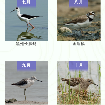
七月
八月
黑翅长脚鹬
金眶鴴
九月
十月