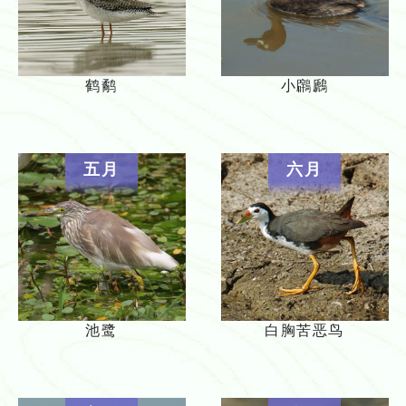
鹤鹬
小鸊鷉
五月
六月
池鹭
白胸苦恶鸟