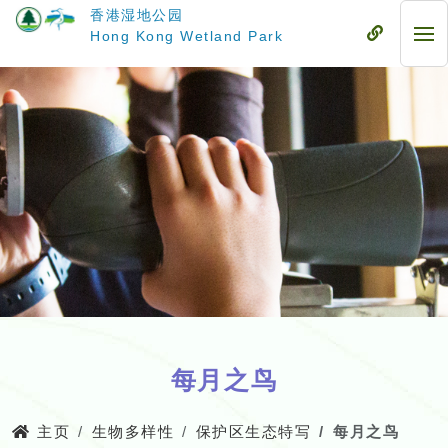
跳
香港湿地公园
至
流
Hong Kong Wetland Park
流
主
动
动
要
式
式
内
目
目
容
录
录
每月之鸟
主页
生物多样性
保护区生态特写
每月之鸟