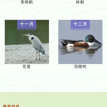
青脚鹬
林鹬
十一月
十二月
苍鹭
琵嘴鸭
最新消息