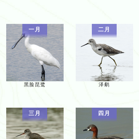
一月
二月
黑脸琵鹭
泽鹬
三月
四月