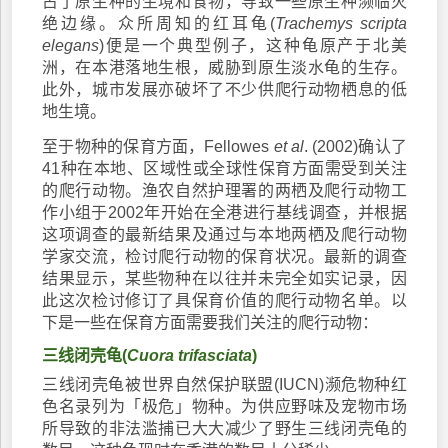
占了原生种的生境和食物，导致一些原生种濒临灭
绝边缘。众所周知的红耳龟(
Trachemys scripta
elegans
)便是一个典型例子，这种龟原产于北美
洲，在本港落地生根，威胁到原生淡水龟的生存。
此外，城市发展亦破坏了不少供爬行动物栖息的低
地生境。
至于物种的保育方面，Fellowes
et al
. (2002)确认了
41种在本地、区域性或全球性保育方面需受到关注
的爬行动物。渔农自然护理署的两栖及爬行动物工
作小组于2002年开始在全港进行基线调查，并根据
这项调查的最新结果及通过与本地两栖及爬行动物
学家交流，检讨爬行动物的保育状况。最新的调查
结果显示，某些物种在以往并未完全如实记录，因
此这次检讨修订了具保育价值的爬行动物名单。以
下是一些在保育方面需要我们关注的爬行动物：
三线闭壳龟(
Cuora trifasciata
)
三线闭壳龟被世界自然保护联盟(IUCN)濒危物种红
色名录列为「极危」物种。为供应野味及宠物市场
所导致的非法滥捕已大大减少了野生三线闭壳龟的