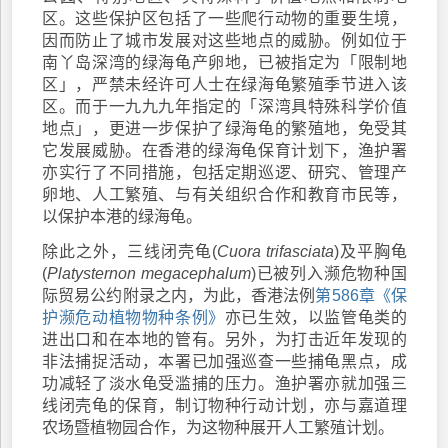
区。这些保护区包括了一些爬行动物的重要生境，
因而防止了城市发展对这些地点的威胁。例如位于
南丫岛深湾的绿海龟产卵地，已被指定为「限制地
区」，严禁未经许可人士在绿海龟繁殖季节进入该
区。而于一九九九年指定的「深湾具特殊科学价值
地点」，更进一步保护了绿海龟的繁殖地，免受其
它发展威胁。在香港的绿海龟保育计划下，渔护署
亦实行了不同措施，包括定期巡逻、研究、管理产
卵地、人工繁殖、与有关组织合作和教育市民等，
以保护本港的绿海龟。
除此之外，三线闭壳龟(
Cuora trifasciata
)及平胸龟
(
Platysternon megacephalum
)已被列入濒危物种国
际贸易公约附录之内，为此，香港法例
第586章《保
护濒危动植物物种条例》
亦已生效，以监管龟类的
进出口和在本地的管有。另外，为打击近年发现的
非法捕捉活动，本署已加强巡查一些捕龟黑点，成
功减轻了淡水龟受滥捕的压力。渔护署亦就加强三
线闭壳龟的保育，制订物种行动计划，亦与嘉道理
农场暨植物园合作，为这物种展开人工繁殖计划。