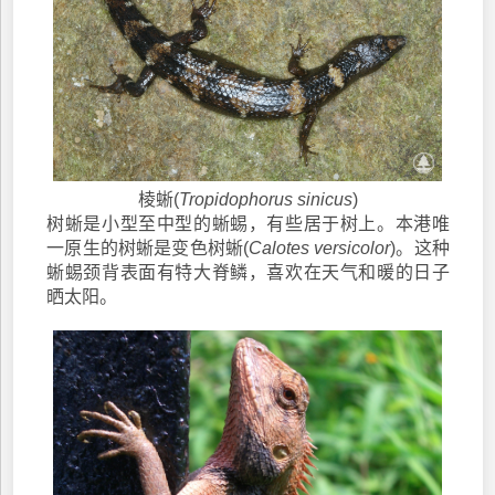
棱蜥(
Tropidophorus sinicus
)
树蜥是小型至中型的蜥蜴，有些居于树上。本港唯
一原生的树蜥是变色树蜥(
Calotes versicolor
)。这种
蜥蜴颈背表面有特大脊鳞，喜欢在天气和暖的日子
晒太阳。