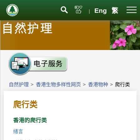
Eng
繁
|
自然护理
>
香港生物多样性网页
>
香港物种
>
爬行类
爬行类
香港的爬行类
绪言