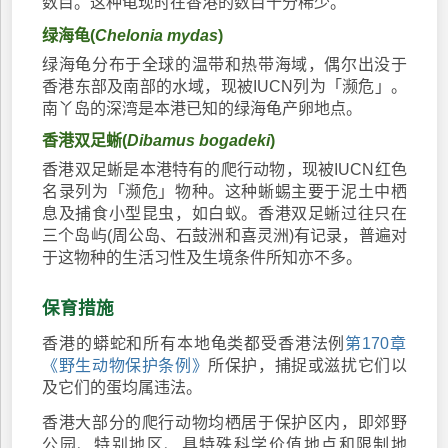
数目。这种龟现时在香港的数目十分稀少。
绿海龟(
Chelonia mydas
)
绿海龟分布于全球的温带和热带海域，偶尔出没于
香港东部及南部的水域，现被IUCN列为「濒危」。
南丫岛的深湾是本港已知的绿海龟产卵地点。
香港双足蜥(
Dibamus bogadeki
)
香港双足蜥是本港特有的爬行动物，现被IUCN红色
名录列为「濒危」物种。这种蜥蜴主要于泥土中栖
息及捕食小型昆虫，如白蚁。香港双足蜥过往只在
三个岛屿(周公岛、石鼓洲和喜灵洲)有记录，普遍对
于这物种的生活习性及生境条件所知亦不多。
保育措施
香港的蟒蛇和所有本地龟类都受香港法例
第170章
《野生动物保护条例》
所保护，捕捉或滋扰它们以
及它们的蛋均属违法。
香港大部分的爬行动物均栖居于保护区内，即郊野
公园、特别地区、具特殊科学价值地点和限制地