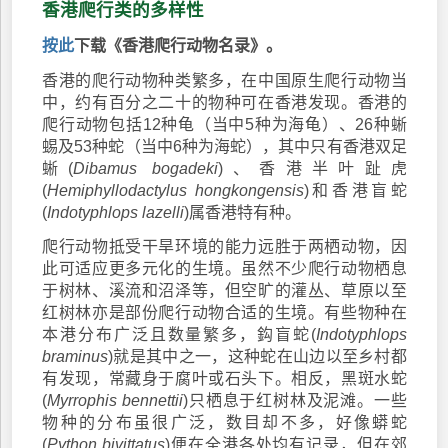
香港爬行类的多样性
按此
下载《香港爬行动物名录》。
香港的爬行动物种类繁多，在中国原生爬行动物当
中，约有百分之二十的物种可在香港发现。香港的
爬行动物包括12种龟（当中5种为海龟）、26种蜥
蜴及53种蛇（当中6种为海蛇），其中只有香港双足
蜥(
Dibamus bogadeki
)、香港半叶趾虎
(
Hemiphyllodactylus hongkongensis
)和香港盲蛇
(
Indotyphlops lazelli
)属香港特有种。
爬行动物抵受干旱环境的能力远胜于两栖动物，因
此可适应更多元化的生境。虽然不少爬行动物栖息
于树林、溪流和沼泽等，但空旷的灌丛、草原以至
红树林亦是部份爬行动物合适的生境。有些物种在
本港分布广泛且数量繁多，鈎盲蛇(
Indotyphlops
braminus
)就是其中之一，这种蛇在山边以至乡村都
有发现，常藏身于腐叶或石头下。相反，黑斑水蛇
(
Myrrophis bennettii
)只栖息于红树林及泥滩。一些
物种的分布虽很广泛，数目却不多，好像蟒蛇
(
Python bivittatus
)便在全港各处均有记录，但在郊