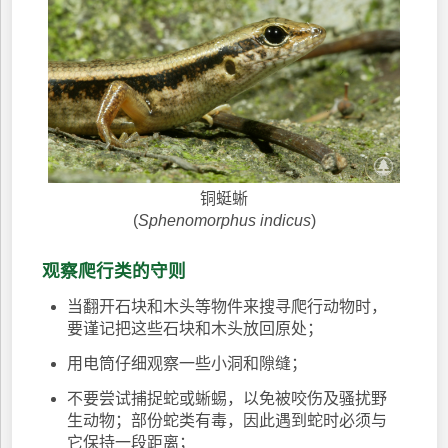
铜蜓蜥
(
Sphenomorphus indicus
)
观察爬行类的守则
当翻开石块和木头等物件来搜寻爬行动物时，
要谨记把这些石块和木头放回原处；
用电筒仔细观察一些小洞和隙缝；
不要尝试捕捉蛇或蜥蜴，以免被咬伤及骚扰野
生动物；部份蛇类有毒，因此遇到蛇时必须与
它保持一段距离；