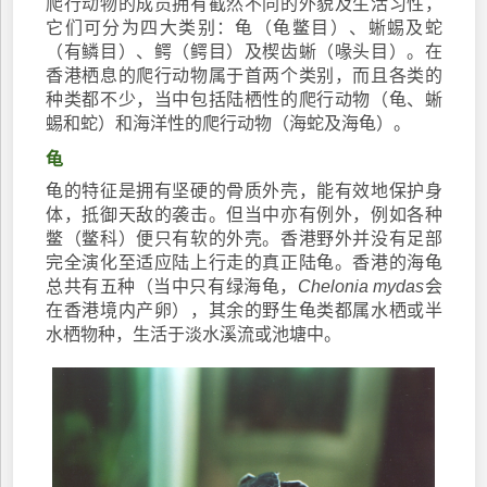
爬行动物的成员拥有截然不同的外貌及生活习性，
它们可分为四大类别：龟（龟鳖目）、蜥蜴及蛇
（有鳞目）、鳄（鳄目）及楔齿蜥（喙头目）。在
香港栖息的爬行动物属于首两个类别，而且各类的
种类都不少，当中包括陆栖性的爬行动物（龟、蜥
蜴和蛇）和海洋性的爬行动物（海蛇及海龟）。
龟
龟的特征是拥有坚硬的骨质外壳，能有效地保护身
体，抵御天敌的袭击。但当中亦有例外，例如各种
鳖（鳖科）便只有软的外壳。香港野外并没有足部
完全演化至适应陆上行走的真正陆龟。香港的海龟
总共有五种（当中只有绿海龟，
Chelonia mydas
会
在香港境内产卵），其余的野生龟类都属水栖或半
水栖物种，生活于淡水溪流或池塘中。