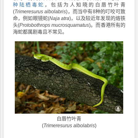
种陆栖毒蛇
，包括为人知晓的白唇竹叶青
(
Trimeresurus albolabris
)，而当中有8种的叮咬可致
命，例如眼镜蛇(
Naja atra
)，以及较近年发现的烙铁
头(
Protobothrops mucrosquamatus
)。而香港所有的
海蛇都属剧毒且不常见。
白唇竹叶青
(
Trimeresurus albolabris
)