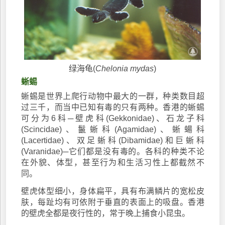
绿海龟(
Chelonia mydas
)
蜥蜴
蜥蜴是世界上爬行动物中最大的一群，种类数目超
过三千，而当中已知有毒的只有两种。香港的蜥蜴
可分为6科─壁虎科(Gekkonidae)、石龙子科
(Scincidae)、鬣蜥科(Agamidae)、蜥蝪科
(Lacertidae)、双足蜥科(Dibamidae)和巨蜥科
(Varanidae)─它们都是没有毒的。各科的种类不论
在外貌、体型，甚至行为和生活习性上都截然不
同。
壁虎体型细小，身体扁平，具有布满鳞片的宽松皮
肤，每趾均有可依附于垂直的表面上的吸盘。香港
的壁虎全都是夜行性的，常于晚上捕食小昆虫。