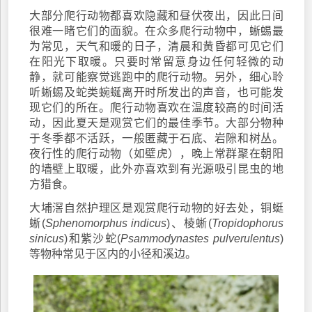
大部分爬行动物都喜欢隐藏和昼伏夜出，因此日间
很难一睹它们的面貌。在众多爬行动物中，蜥蜴最
为常见，天气和暖的日子，清晨和黄昏都可见它们
在阳光下取暖。只要时常留意身边任何轻微的动
静，就可能察觉逃跑中的爬行动物。另外，细心聆
听蜥蜴及蛇类蜿蜒离开时所发出的声音，也可能发
现它们的所在。爬行动物喜欢在温度较高的时间活
动，因此夏天是观赏它们的最佳季节。大部分物种
于冬季都不活跃，一般匿藏于石底、岩隙和树丛。
夜行性的爬行动物（如壁虎），晚上常群聚在朝阳
的墙壁上取暖，此外亦喜欢到有光源吸引昆虫的地
方猎食。
大埔滘自然护理区是观赏爬行动物的好去处，铜蜓
蜥(
Sphenomorphus indicus
)、棱蜥(
Tropidophorus
sinicus
)和紫沙蛇(
Psammodynastes pulverulentus
)
等物种常见于区内的小径和溪边。