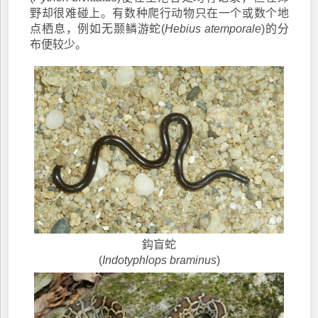
野却很难碰上。有数种爬行动物只在一个或数个地
点栖息，例如无颞鳞游蛇(
Hebius atemporale
)的分
布便较少。
鈎盲蛇
(
Indotyphlops braminus
)