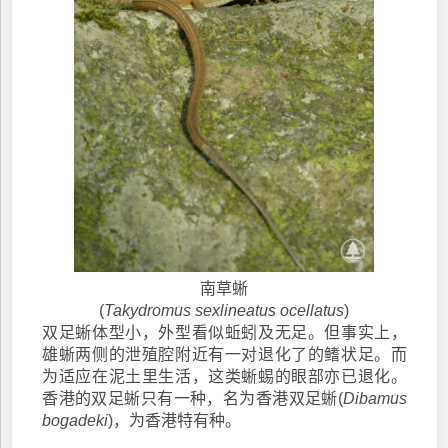
南草蜥
(
Takydromus sexlineatus ocellatus
)
双足蜥体型小，外型看似蚯蚓及无足。但事实上，
雄蜥两侧的泄殖腔附近有一对退化了的鳍状足。而
为适应在泥土里生活，这类蜥蜴的眼部亦已退化。
香港的双足蜥只有一种，名为香港双足蜥(
Dibamus
bogadeki
)，为香港特有种。