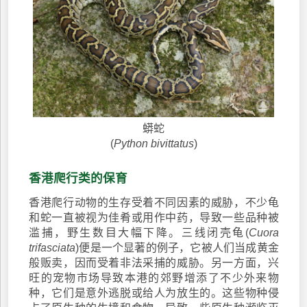
蟒蛇
(
Python bivittatus
)
香港爬行类的保育
香港爬行动物的生存受着不同因素的威胁，不少龟
和蛇一直被视为佳肴或用作中药，导致一些品种被
滥捕，野生数目大幅下降。三线闭壳龟(
Cuora
trifasciata
)便是一个显著的例子，它被人们当成黄金
般贩卖，因而受着非法采捕的威胁。另一方面，兴
旺的宠物市场导致本港的郊野增添了不少外来物
种，它们是意外逃脱或给人为放生的。这些物种侵