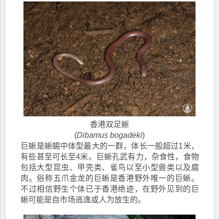
香港双足蜥
(
Dibamus bogadeki
)
巨蜥是蜥蜴中体型最大的一群，体长一般超过1米，
有些甚至可长至4米。巨蜥孔武有力，杂食性，食物
包括大型昆虫、甲壳类、雀鸟以至小型兽类以及腐
肉。俗称五爪金龙的巨蜥是香港野外唯一的巨蜥。
不过相信野生个体已于香港绝迹，在野外见到的巨
蜥可能是自市场逃逸或人为放生的。