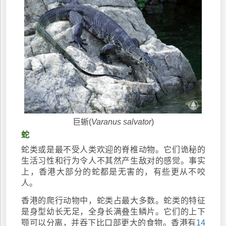
巨蜥(
Varanus salvator
)
蛇
蛇类或是最不受人类欢迎的脊椎动物。它们诡秘的
生活习性和行为令人不其然产生敌对的感觉。事实
上，香港大部分的蛇都是无害的，有些更从不咬
人。
香港的爬行动物中，蛇类占最大多数。蛇类的特征
是身型幼长无足，全身长满叠生鳞片。它们的上下
颚可以分离，并吞下比口部更大的食物。香港有
14