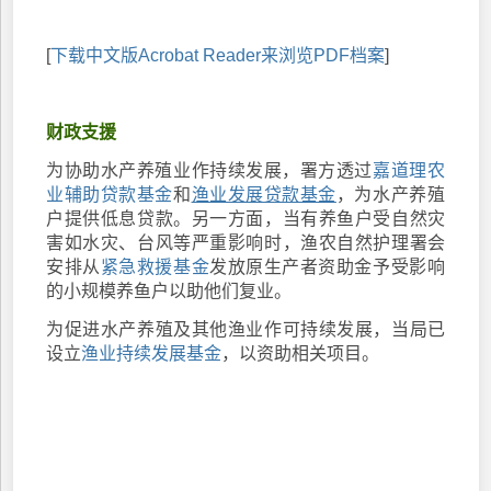
[
下载中文版Acrobat Reader来浏览PDF档案
]
财政支援
为协助水产养殖业作持续发展，署方透过
嘉道理农
业辅助贷款基金
和
渔业发展贷款基金
，为水产养殖
户提供低息贷款。另一方面，当有养鱼户受自然灾
害如水灾、台风等严重影响时，渔农自然护理署会
安排从
紧急救援基金
发放原生产者资助金予受影响
的小规模养鱼户以助他们复业。
为促进水产养殖及其他渔业作可持续发展，当局已
设立
渔业持续发展基金
，以资助相关项目。